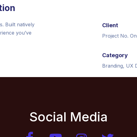
tion
 Built natively
Client
erience you’ve
Project No. On
Category
Branding, UX 
Social Media