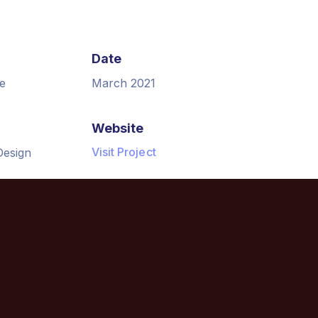
Date
e
March 2021
Website
Visit Project
Design