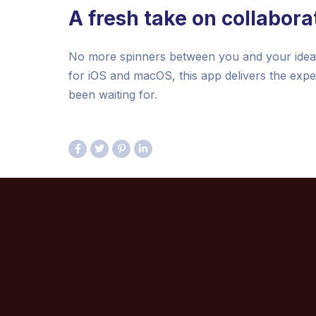
A fresh take on collabora
No more spinners between you and your ideas.
for iOS and macOS, this app delivers the exp
been waiting for.